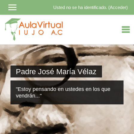
Usted no se ha identificado. (
Acceder
)
Salta al contenido principal
Padre José María Vélaz
"Estoy pensando en ustedes en los que
vendrán..."